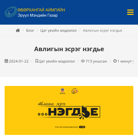
Блог
Цаг үеийн мэдээлэл
Авлигын эсрэг нэгдье
Авлигын эсрэг нэгдье
2024-01-22
Цаг үеийн мэдээлэл
713
уншсан
1
минут у