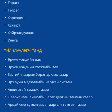
Тарагт
Төгрөг
Хархорин
Хужирт
Хайрхандулаан
Уянга
Үйлчлүүлэгч танд
Эрүүл мэндийн яам
Эрүүл мэндийн хөгжлийн төв
Засгийн газрын Хэрэг эрхлэх газар
Эрх зүйн мэдээллийн нэгдсэн систем
Авлигатай тэмцэх газар
Өвөрхангай аймгийн Засаг даргын тамгын газар
Арвайхээр сумын засаг даргын тамгын газар