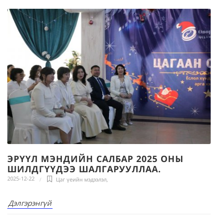
ЭРҮҮЛ МЭНДИЙН САЛБАР 2025 ОНЫ
ШИЛДГҮҮДЭЭ ШАЛГАРУУЛЛАА.
2025-12-22
Цаг үеийн мэдээлэл
,
Дэлгэрэнгүй