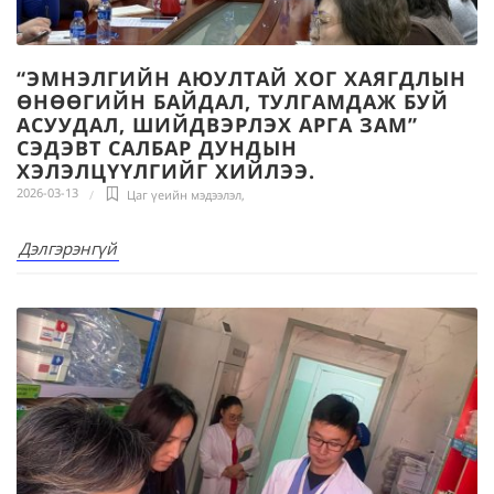
“ЭМНЭЛГИЙН АЮУЛТАЙ ХОГ ХАЯГДЛЫН
ӨНӨӨГИЙН БАЙДАЛ, ТУЛГАМДАЖ БУЙ
АСУУДАЛ, ШИЙДВЭРЛЭХ АРГА ЗАМ”
СЭДЭВТ САЛБАР ДУНДЫН
ХЭЛЭЛЦҮҮЛГИЙГ ХИЙЛЭЭ.
2026-03-13
Цаг үеийн мэдээлэл
,
Дэлгэрэнгүй