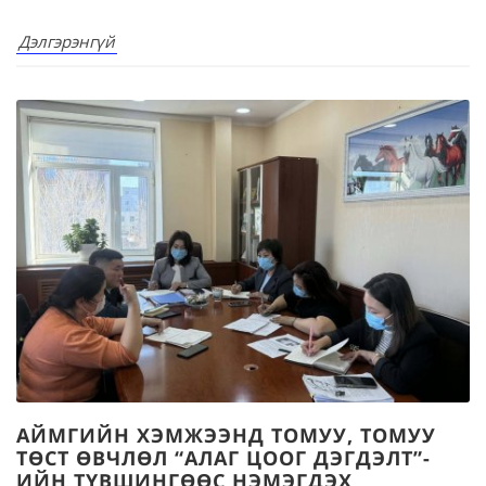
Дэлгэрэнгүй
АЙМГИЙН ХЭМЖЭЭНД ТОМУУ, ТОМУУ
ТӨСТ ӨВЧЛӨЛ “АЛАГ ЦООГ ДЭГДЭЛТ”-
ИЙН ТҮВШИНГӨӨС НЭМЭГДЭХ