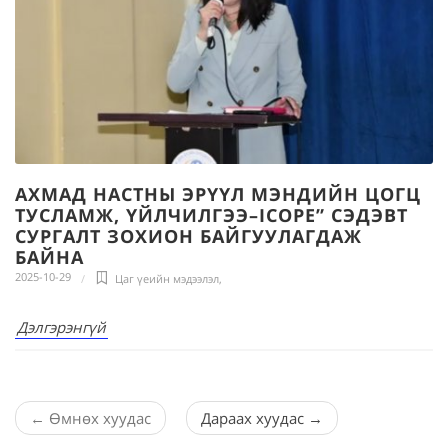
АХМАД НАСТНЫ ЭРҮҮЛ МЭНДИЙН ЦОГЦ
ТУСЛАМЖ, ҮЙЛЧИЛГЭЭ–ICOPE” СЭДЭВТ
СУРГАЛТ ЗОХИОН БАЙГУУЛАГДАЖ
БАЙНА
2025-10-29
Цаг үеийн мэдээлэл
,
Дэлгэрэнгүй
←
Өмнөх хуудас
Дараах хуудас
→