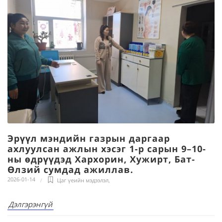
Эрүүл мэндийн газрын даргаар
ахлуулсан ажлын хэсэг 1-р сарын 9–10-
ны өдрүүдэд Хархорин, Хужирт, Бат-
Өлзий сумдад ажиллав.
2026-01-14
Цаг үеийн мэдээлэл
,
Дэлгэрэнгүй