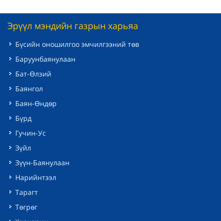
Эрүүл мэндийн газрын харьяа
Бүсийн оношилгоо эмчилгээний төв
Баруунбаянулаан
Бат-Өлзий
Баянгол
Баян-Өндөр
Бүрд
Гучин-Ус
Зүйл
Зүүн-Баянулаан
Нарийнтээл
Тарагт
Төгрөг