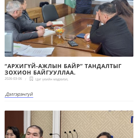
“АРХИГҮЙ-АЖЛЫН БАЙР” ТАНДАЛТЫГ
ЗОХИОН БАЙГУУЛЛАА.
2026-03-06
Цаг үеийн мэдээлэл
,
Дэлгэрэнгүй