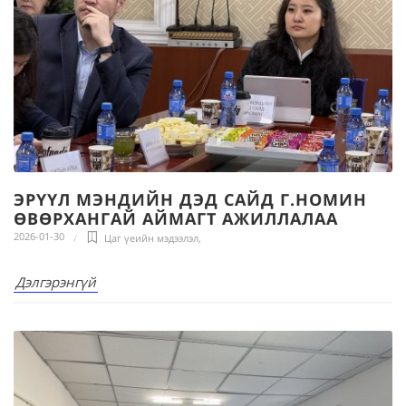
ЭРҮҮЛ МЭНДИЙН ДЭД САЙД Г.НОМИН
ӨВӨРХАНГАЙ АЙМАГТ АЖИЛЛАЛАА
2026-01-30
Цаг үеийн мэдээлэл
,
Дэлгэрэнгүй