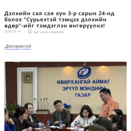
Дэлхийн сая сая хүн 3-р сарын 24-нд
болох “Сүрьеэтэй тэмцэх дэлхийн
өдөр”-ийг тэмдэглэн өнгөрүүлнэ!
2026-03-16
Цаг үеийн мэдээлэл
,
Дэлгэрэнгүй