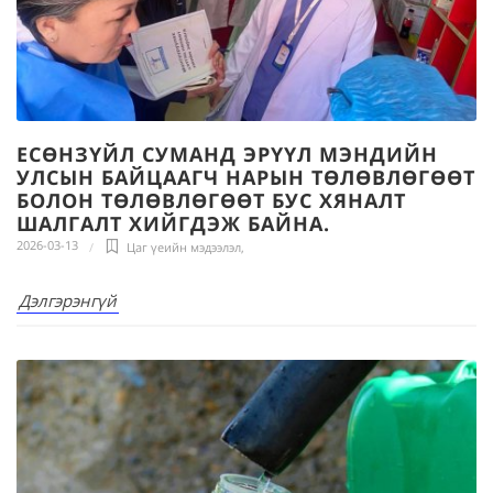
ЕСӨНЗҮЙЛ СУМАНД ЭРҮҮЛ МЭНДИЙН
УЛСЫН БАЙЦААГЧ НАРЫН ТӨЛӨВЛӨГӨӨТ
БОЛОН ТӨЛӨВЛӨГӨӨТ БУС ХЯНАЛТ
ШАЛГАЛТ ХИЙГДЭЖ БАЙНА.
2026-03-13
Цаг үеийн мэдээлэл
,
Дэлгэрэнгүй