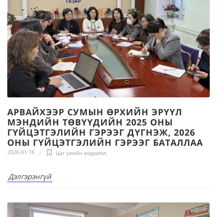
АРВАЙХЭЭР СУМЫН ӨРХИЙН ЭРҮҮЛ
МЭНДИЙН ТӨВҮҮДИЙН 2025 ОНЫ
ГҮЙЦЭТГЭЛИЙН ГЭРЭЭГ ДҮГНЭЖ, 2026
ОНЫ ГҮЙЦЭТГЭЛИЙН ГЭРЭЭГ БАТАЛЛАА
2026-01-16
Цаг үеийн мэдээлэл
,
Дэлгэрэнгүй