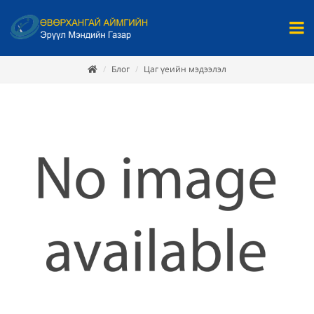
Блог
Цаг үеийн мэдээлэл