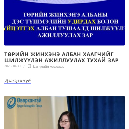
ТӨРИЙН ЖИНХЭНЭ АЛБАН ХААГЧИЙГ
ШИЛЖҮҮЛЭН АЖИЛЛУУЛАХ ТУХАЙ ЗАР
2025-10-30
Цаг үеийн мэдээлэл
,
Дэлгэрэнгүй