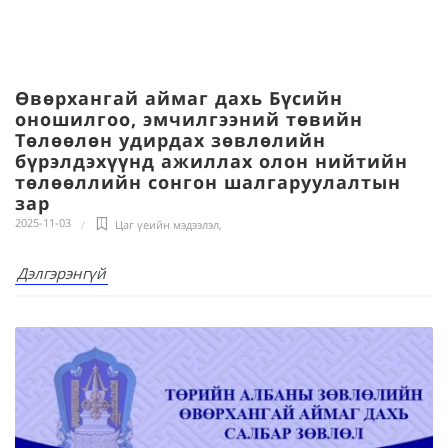
Өвөрхангай аймаг дахь Бүсийн
оношилгоо, эмчилгээний төвийн
Төлөөлөн удирдах зөвлөлийн
бүрэлдэхүүнд ажиллах олон нийтийн
төлөөллийн сонгон шалгаруулалтын
зар
2025-11-03
Цаг үеийн мэдээлэл
,
Дэлгэрэнгүй