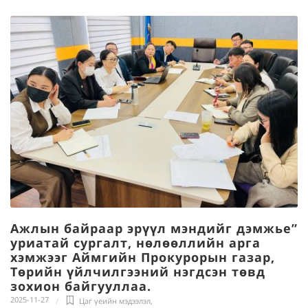
Ажлын байраар эрүүл мэндийг дэмжье”
уриатай сургалт, нөлөөллийн арга
хэмжээг Аймгийн Прокурорын газар,
Төрийн үйлчилгээний нэгдсэн төвд
зохион байгууллаа.
2025-11-27
Цаг үеийн мэдээлэл
,