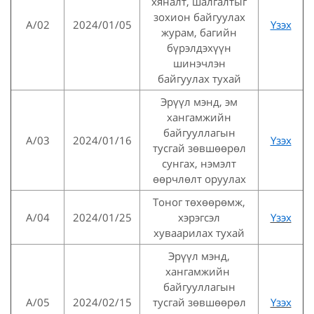
хяналт, шалгалтыг
зохион байгуулах
А/02
2024/01/05
Үзэх
журам, багийн
бүрэлдэхүүн
шинэчлэн
байгуулах тухай
Эрүүл мэнд, эм
хангамжийн
байгууллагын
А/03
2024/01/16
Үзэх
тусгай зөвшөөрөл
сунгах, нэмэлт
өөрчлөлт оруулах
Тоног төхөөрөмж,
A/04
2024/01/25
хэрэгсэл
Үзэх
хуваарилах тухай
Эрүүл мэнд,
хангамжийн
байгууллагын
А/05
2024/02/15
тусгай зөвшөөрөл
Үзэх