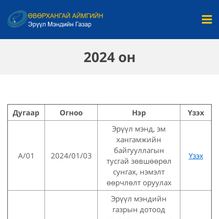
2024 он
Дугаар
Огноо
Нэр
Үзэх
Эрүүл мэнд, эм
хангамжийн
байгууллагын
A/01
2024/01/03
Үзэх
тусгай зөвшөөрөл
сунгах, нэмэлт
өөрчлөлт оруулах
Эрүүл мэндийн
газрын дотоод