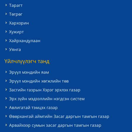
Тарагт
Төгрөг
Хархорин
Хужирт
Хайрхандулаан
Уянга
Үйлчлүүлэгч танд
Эрүүл мэндийн яам
Эрүүл мэндийн хөгжлийн төв
Засгийн газрын Хэрэг эрхлэх газар
Эрх зүйн мэдээллийн нэгдсэн систем
Авлигатай тэмцэх газар
Өвөрхангай аймгийн Засаг даргын тамгын газар
Арвайхээр сумын засаг даргын тамгын газар