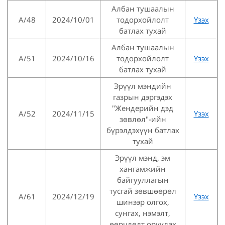
Албан тушаалын
А/48
2024/10/01
тодорхойлолт
Үзэх
батлах тухай
Албан тушаалын
А/51
2024/10/16
тодорхойлолт
Үзэх
батлах тухай
Эрүүл мэндийн
газрын дэргэдэх
"Жендерийн дэд
А/52
2024/11/15
Үзэх
зөвлөл"-ийн
бүрэлдэхүүн батлах
тухай
Эрүүл мэнд, эм
хангамжийн
байгууллагын
тусгай зөвшөөрөл
А/61
2024/12/19
Үзэх
шинээр олгох,
сунгах, нэмэлт,
өөрчлөлт оруулах