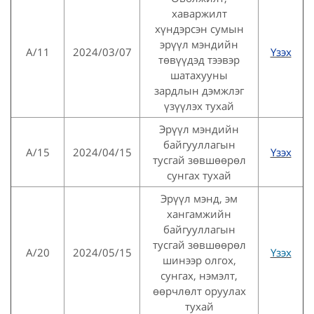
хаваржилт
хүндэрсэн сумын
эрүүл мэндийн
А/11
2024/03/07
Үзэх
төвүүдэд тээвэр
шатахууны
зардлын дэмжлэг
үзүүлэх тухай
Эрүүл мэндийн
байгууллагын
A/15
2024/04/15
Үзэх
тусгай зөвшөөрөл
сунгах тухай
Эрүүл мэнд, эм
хангамжийн
байгууллагын
тусгай зөвшөөрөл
А/20
2024/05/15
Үзэх
шинээр олгох,
сунгах, нэмэлт,
өөрчлөлт оруулах
тухай