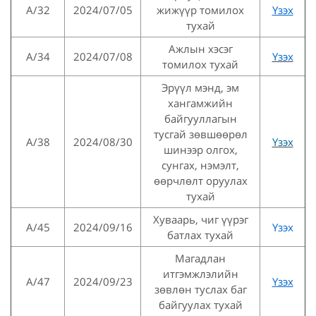
А/32
2024/07/05
жижүүр томилох
Үзэх
тухай
Ажлын хэсэг
А/34
2024/07/08
Үзэх
томилох тухай
Эрүүл мэнд, эм
хангамжийн
байгууллагын
тусгай зөвшөөрөл
А/38
2024/08/30
Үзэх
шинээр олгох,
сунгах, нэмэлт,
өөрчлөлт оруулах
тухай
Хуваарь, чиг үүрэг
А/45
2024/09/16
Үзэх
батлах тухай
Магадлан
итгэмжлэлийн
А/47
2024/09/23
Үзэх
зөвлөн туслах баг
байгуулах тухай