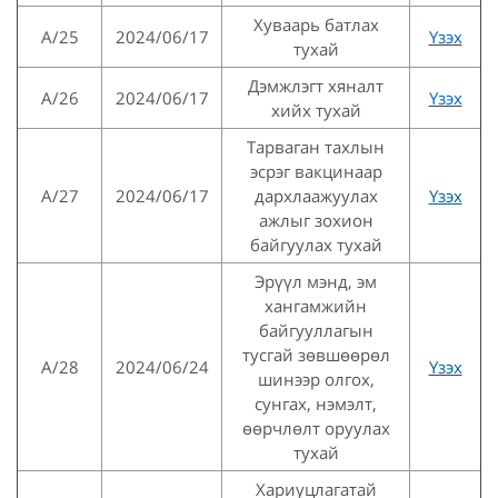
Хуваарь батлах
А/25
2024/06/17
Үзэх
тухай
Дэмжлэгт хяналт
А/26
2024/06/17
Үзэх
хийх тухай
Тарваган тахлын
эсрэг вакцинаар
А/27
2024/06/17
дархлаажуулах
Үзэх
ажлыг зохион
байгуулах тухай
Эрүүл мэнд, эм
хангамжийн
байгууллагын
тусгай зөвшөөрөл
А/28
2024/06/24
Үзэх
шинээр олгох,
сунгах, нэмэлт,
өөрчлөлт оруулах
тухай
Хариуцлагатай