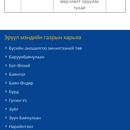
өөрчлөлт оруулах
тухай
Эрүүл мэндийн газрын харьяа
Бүсийн оношилгоо эмчилгээний төв
Баруунбаянулаан
Бат-Өлзий
Баянгол
Баян-Өндөр
Бүрд
Гучин-Ус
Зүйл
Зүүн-Баянулаан
Нарийнтээл