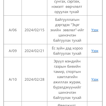
сунгах, сэргээх,
нэмэлт өөрчлөлт
оруулах тухай
Байгууллагын
дэргэдэх "Эцэг
А/06
2024/02/15
эхийн зөвлөл"-ийг
Үзэх
шинэчлэн
байгуулах тухай
Ёс зүйн дэд хороо
A/09
2024/02/21
Үзэх
байгуулах тухай
Эрүүл мэндийн
газрын биеийн
тамир, спортын
хамтлагийн
A/10
2024/02/28
Үзэх
ажиллах журам,
бүрэлдэхүүнийг
шинэчлэн
байгуулах тухай
Өвөлжилт,