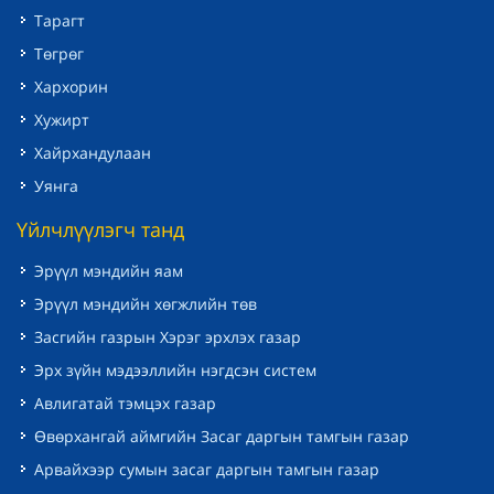
Тарагт
Төгрөг
Хархорин
Хужирт
Хайрхандулаан
Уянга
Үйлчлүүлэгч танд
Эрүүл мэндийн яам
Эрүүл мэндийн хөгжлийн төв
Засгийн газрын Хэрэг эрхлэх газар
Эрх зүйн мэдээллийн нэгдсэн систем
Авлигатай тэмцэх газар
Өвөрхангай аймгийн Засаг даргын тамгын газар
Арвайхээр сумын засаг даргын тамгын газар