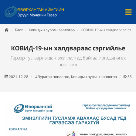
Блог
Ковидын зурган зөвлөгөө
КОВИД-19-ын халдвараас сэрг
КОВИД-19-ын халдвараас сэргийлье
Гэрээр тусгаарлагдан ажиглалтад байгаа иргэдэд өгөх
зөвлөмж
2021-12-28
Зураган зөвлөгөө, Ковидын зурган зөвлөгөө
854