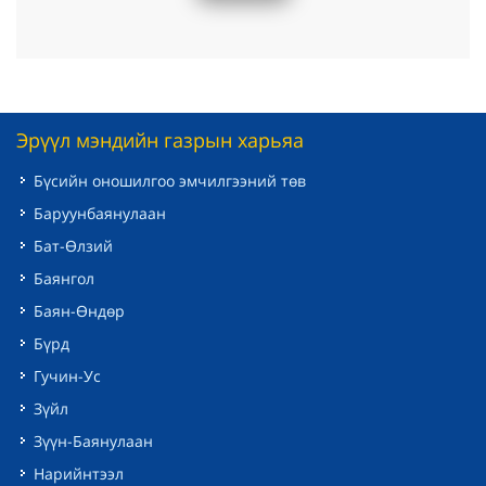
Эрүүл мэндийн газрын харьяа
Бүсийн оношилгоо эмчилгээний төв
Баруунбаянулаан
Бат-Өлзий
Баянгол
Баян-Өндөр
Бүрд
Гучин-Ус
Зүйл
Зүүн-Баянулаан
Нарийнтээл