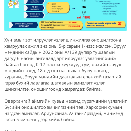
Хүн амыг эрт илрүүлэг үзлэг шинжилгээ оношилгоонд
хамруулах ажил энэ оны 5-р сарын 1-нээс эхэлсэн. Эрүүл
мэндийн сайдын 2022 оны А/139 дүгээр тушаалын
дагуу 6 насны ангилалд эрт илрүүлэг үзлэгийг хийж
байгаа бөгөөд 0-17 насны хүүхдүүд сум, өрхийн эрүүл
мэндийн төвд, 18-с дээш насныхан буюу насанд
хүрэгчид Эрүүл мэндийн даатгалын ерөнхий газартай
гэрээ бүхий лавлагаа шатлалын эмнэлэгт үзлэг
шинжилгээ, оношилгоонд хамрагдаж байгаа.
Өвөрхангай аймгийн хувьд насанд хүрэгчдийн үзлэгийг
Бүсийн оношилгоо эмчилгээний төв, Хархорин сумын
нэгдсэн эмнэлэг, Ариунсанаа, Ачтан-Ирээдүй, Чинмэнд
гэсэн 5 эмнэлэг дээр хийж байна.