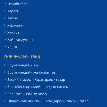
Нарийнтээл
Тарагт
Төгрөг
Хархорин
Хужирт
Хайрхандулаан
Уянга
Үйлчлүүлэгч танд
Эрүүл мэндийн яам
Эрүүл мэндийн хөгжлийн төв
Засгийн газрын Хэрэг эрхлэх газар
Эрх зүйн мэдээллийн нэгдсэн систем
Авлигатай тэмцэх газар
Өвөрхангай аймгийн Засаг даргын тамгын газар