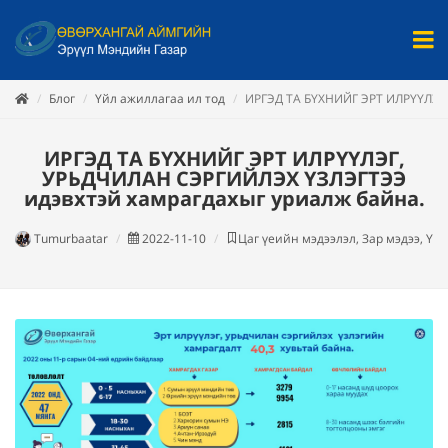
Блог
Үйл ажиллагаа ил тод
ИРГЭД ТА БҮХНИЙГ ЭРТ ИЛРҮҮЛЭГ
ИРГЭД ТА БҮХНИЙГ ЭРТ ИЛРҮҮЛЭГ,
УРЬДЧИЛАН СЭРГИЙЛЭХ ҮЗЛЭГТЭЭ
идэвхтэй хамрагдахыг уриалж байна.
Tumurbaatar
2022-11-10
Цаг үеийн мэдээлэл, Зар мэдээ, Үй