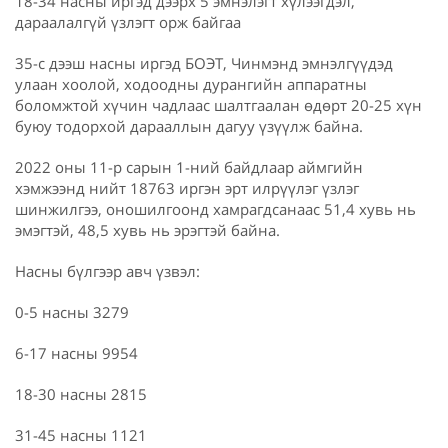
18-34 насны иргэд дээрх 5 эмнэлэгт хүлээгдэл,
дараалалгүй үзлэгт орж байгаа
35-с дээш насны иргэд БОЭТ, Чинмэнд эмнэлгүүдэд
улаан хоолой, ходоодны дурангийн аппаратны
боломжтой хүчин чадлаас шалтгаалан өдөрт 20-25 хүн
буюу тодорхой дарааллын дагуу үзүүлж байна.
2022 оны 11-р сарын 1-ний байдлаар аймгийн
хэмжээнд нийт 18763 иргэн эрт илрүүлэг үзлэг
шинжилгээ, оношилгоонд хамрагдсанаас 51,4 хувь нь
эмэгтэй, 48,5 хувь нь эрэгтэй байна.
Насны бүлгээр авч үзвэл:
0-5 насны 3279
6-17 насны 9954
18-30 насны 2815
31-45 насны 1121