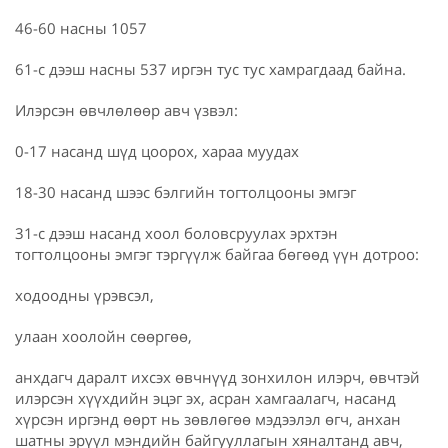
46-60 насны 1057
61-с дээш насны 537 иргэн тус тус хамрагдаад байна.
Илэрсэн өвчлөлөөр авч үзвэл:
0-17 насанд шүд цоорох, хараа муудах
18-30 насанд шээс бэлгийн тогтолцооны эмгэг
31-с дээш насанд хоол боловсруулах эрхтэн
тогтолцооны эмгэг тэргүүлж байгаа бөгөөд үүн дотроо:
ходоодны үрэвсэл,
улаан хоолойн сөөргөө,
анхдагч даралт ихсэх өвчнүүд зонхилон илэрч, өвчтэй
илэрсэн хүүхдийн эцэг эх, асран хамгаалагч, насанд
хүрсэн иргэнд өөрт нь зөвлөгөө мэдээлэл өгч, анхан
шатны эрүүл мэндийн байгууллагын хяналтанд авч,