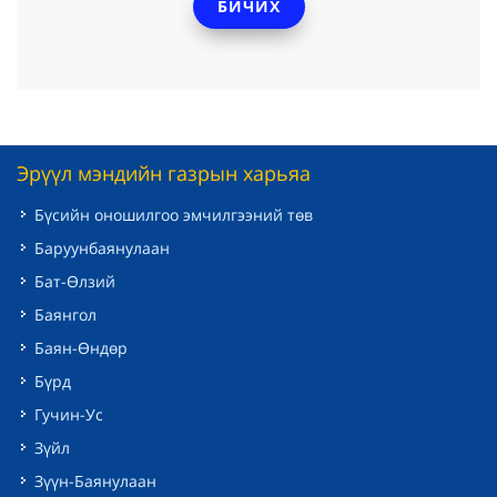
БИЧИХ
Эрүүл мэндийн газрын харьяа
Бүсийн оношилгоо эмчилгээний төв
Баруунбаянулаан
Бат-Өлзий
Баянгол
Баян-Өндөр
Бүрд
Гучин-Ус
Зүйл
Зүүн-Баянулаан