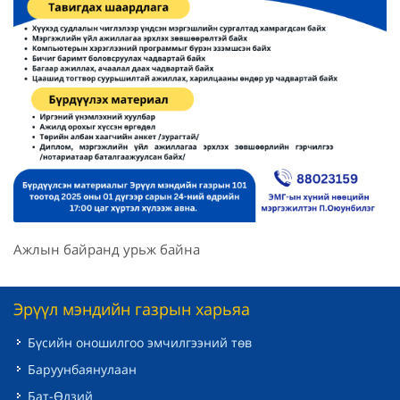
Ажлын байранд урьж байна
Эрүүл мэндийн газрын харьяа
Бүсийн оношилгоо эмчилгээний төв
Баруунбаянулаан
Бат-Өлзий