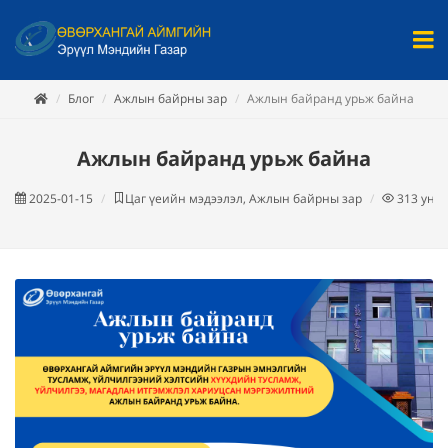
Блог
Ажлын байрны зар
Ажлын байранд урьж байна
Ажлын байранд урьж байна
2025-01-15
Цаг үеийн мэдээлэл, Ажлын байрны зар
313
унш