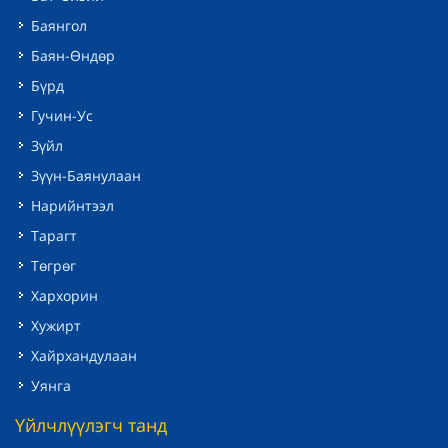
Баянгол
Баян-Өндөр
Бүрд
Гучин-Ус
Зүйл
Зүүн-Баянулаан
Нарийнтээл
Тарагт
Төгрөг
Хархорин
Хужирт
Хайрхандулаан
Уянга
Үйлчлүүлэгч танд