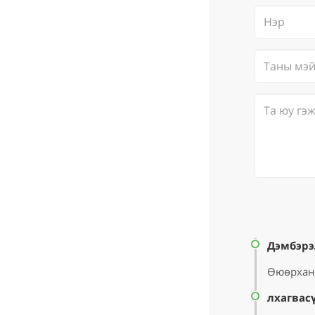
Дэмбэрэ
Өюөрханг
лхагвас