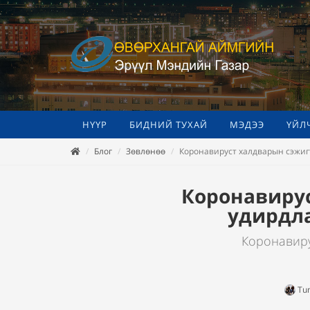
НҮҮР
БИДНИЙ ТУХАЙ
МЭДЭЭ
ҮЙЛ
Блог
Зөвлөнөө
Коронавируст халдварын сэжигт
Коронавирус
удирдла
Коронавиру
Tum