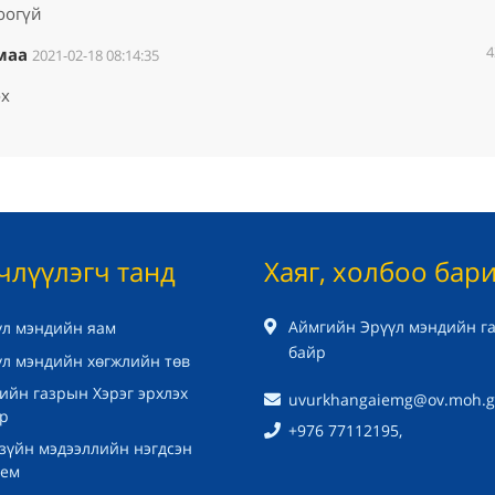
оогүй
4
маа
2021-02-18 08:14:35
өх
члүүлэгч танд
Хаяг, холбоо бар
Аймгийн Эрүүл мэндийн г
үл мэндийн яам
байр
үл мэндийн хөгжлийн төв
ийн газрын Хэрэг эрхлэх
uvurkhangaiemg@ov.moh.
ар
+976 77112195,
 зүйн мэдээллийн нэгдсэн
тем