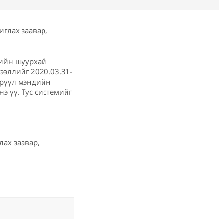
еийн шуурхай
дээллийг 2020.03.31-
 эрүүл мэндийн
э үү. Тус системийг
лах заавар,