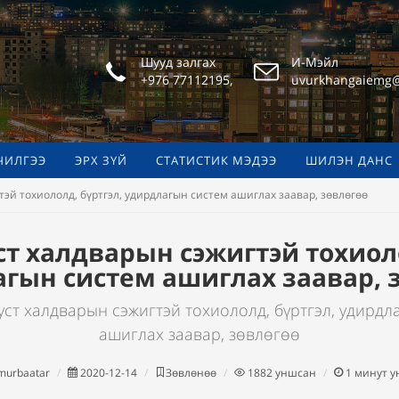
Шууд залгах
И-Мэйл
+976 77112195,
uvurkhangaiemg
ЧИЛГЭЭ
ЭРХ ЗҮЙ
СТАТИСТИК МЭДЭЭ
ШИЛЭН ДАНС
эй тохиололд, бүртгэл, удирдлагын систем ашиглах заавар, зөвлөгөө
т халдварын сэжигтэй тохиоло
гын систем ашиглах заавар, 
ст халдварын сэжигтэй тохиололд, бүртгэл, удирдл
ашиглах заавар, зөвлөгөө
urbaatar
2020-12-14
Зөвлөнөө
1882
уншсан
1
минут 