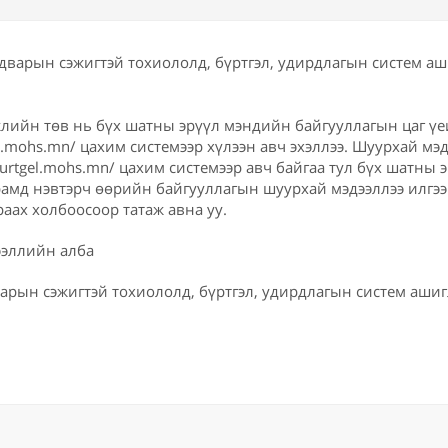
лийн төв нь бүх шатны эрүүл мэндийн байгууллагын цаг ү
gel.mohs.mn/ цахим системээр хүлээн авч эхэллээ. Шуурхай мэ
burtgel.mohs.mn/ цахим системээр авч байгаа тул бүх шатны
амд нэвтэрч өөрийн байгууллагын шуурхай мэдээллээ илгээн
аах холбоосоор татаж авна уу.
ээллийн алба
арын сэжигтэй тохиололд, бүртгэл, удирдлагын систем ашиг