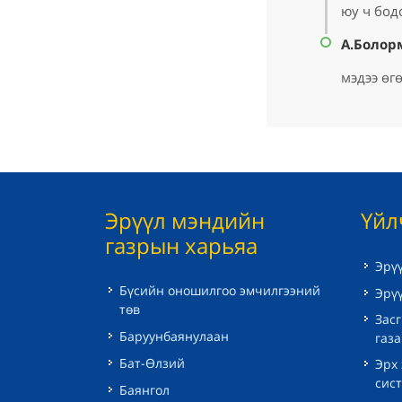
юу ч бод
А.Болор
мэдээ өг
Эрүүл мэндийн
Үйл
газрын харьяа
Эрү
Бүсийн оношилгоо эмчилгээний
Эрү
төв
Засг
Баруунбаянулаан
газ
Бат-Өлзий
Эрх
сис
Баянгол