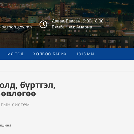
Даваа-Баасан: 9:00-18:00
@ov.moh.gov.mn
Бямба,Ням: Амарна
ИЛ ТОД
ХОЛБОО БАРИХ
1313.MN
лд, бүртгэл,
зөвлөгөө
агын систем
уншина