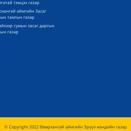
гатай тэмцэх газар
рхангай аймгийн Засаг
гын тамгын газар
айхээр сумын засаг даргын
гын газар
© Copyright 2022 Өвөрхангай аймгийн Эрүүл мэндийн газар