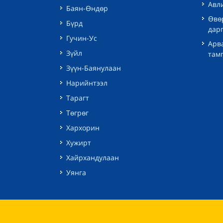
Авли
Баян-Өндөр
Өвө
Бүрд
дар
Гучин-Ус
Арв
Зүйл
там
Зүүн-Баянулаан
Нарийнтээл
Тарагт
Төгрөг
Хархорин
Хужирт
Хайрхандулаан
Уянга