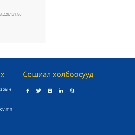
3.228.131.90
их
Сошиал холбоосууд
азрын
gov.mn