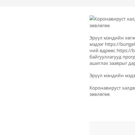
Эрүүл мэндийн хөгж
мэдээг https://burt
ний өдрөөс https://
байгууллагууд прогр
ашиглах зааврыг дар
Эрүүл мэндийн мэд
Коронавируст халдв
зөвлөгөө