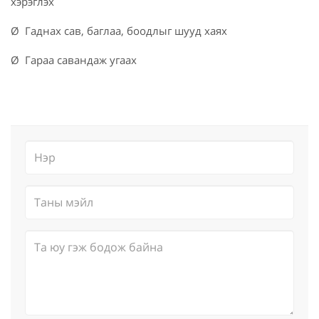
хэрэглэх
Ø Гаднах сав, баглаа, боодлыг шууд хаях
Ø Гараа савандаж угаах