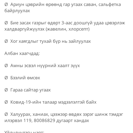
Ø Ариун цэврийн өрөөнд гар угаах саван, сальфетка
байрлуулах
Ø Бие засах газрыг өдөрт 3-аас доошгүй удаа цэвэрлэж
халдваргүйжүүлэх (жавелин, хлорсепт)
Ø Хог хаягдлыг тухай бүр нь зайлуулах
Албан хаагчдад:
Ø Амны эсвэл нүүрний хаалт зүүх
Ø Бээлий өмсөх
Ø Гараа сайтар угаах
Ø Ковид-19-ийн талаар мэдээлэлтэй байх
Ø Халуурах, ханиах, цээжээр өвдөх зэрэг шинж тэмдэг
илэрвэл 119, 80086829 дугаарт хандах
Үйлчлүүлэгч нарт: