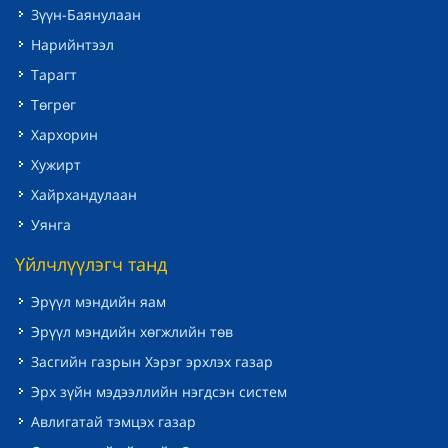
Зүүн-Баянулаан
Нарийнтээл
Тарагт
Төгрөг
Хархорин
Хужирт
Хайрхандулаан
Уянга
Үйлчлүүлэгч танд
Эрүүл мэндийн яам
Эрүүл мэндийн хөгжлийн төв
Засгийн газрын Хэрэг эрхлэх газар
Эрх зүйн мэдээллийн нэгдсэн систем
Авлигатай тэмцэх газар