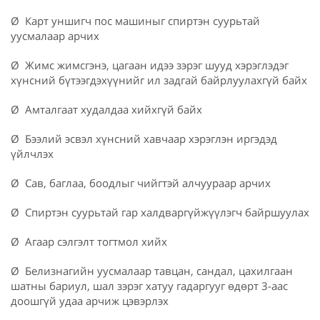
Ø Карт уншигч пос машиныг спиртэн суурьтай
уусмалаар арчих
Ø Жимс жимсгэнэ, цагаан идээ зэрэг шууд хэрэглэдэг
хүнсний бүтээгдэхүүнийг ил задгай байрлуулахгүй байх
Ø Амталгаат худалдаа хийхгүй байх
Ø Бээлий эсвэл хүнсний хавчаар хэрэглэн иргэдэд
үйлчлэх
Ø Сав, баглаа, боодлыг чийгтэй алчуураар арчих
Ø Спиртэн суурьтай гар халдваргүйжүүлэгч байршуулах
Ø Агаар сэлгэлт тогтмол хийх
Ø Белизнагийн уусмалаар тавцан, сандал, цахилгаан
шатны бариул, шал зэрэг хатуу гадаргууг өдөрт 3-аас
доошгүй удаа арчиж цэвэрлэх