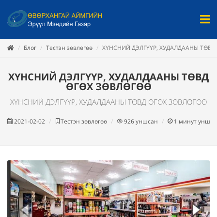
Блог
Тестэн зөвлөгөө
ХҮНСНИЙ ДЭЛГҮҮР, ХУДАЛДААНЫ ТӨВД
ХҮНСНИЙ ДЭЛГҮҮР, ХУДАЛДААНЫ ТӨВД
ӨГӨХ ЗӨВЛӨГӨӨ
ХҮНСНИЙ ДЭЛГҮҮР, ХУДАЛДААНЫ ТӨВД ӨГӨХ ЗӨВЛӨГӨӨ
2021-02-02
Тестэн зөвлөгөө
926
уншсан
1
минут унши