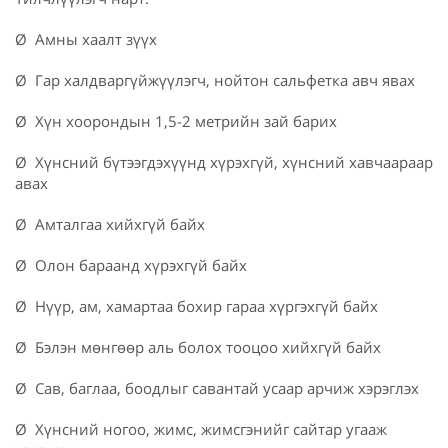
Ø Амны хаалт зүүх
Ø Гар халдваргүйжүүлэгч, нойтон сальфетка авч явах
Ø Хүн хоорондын 1,5-2 метрийн зай барих
Ø Хүнсний бүтээгдэхүүнд хүрэхгүй, хүнсний хавчаараар
авах
Ø Амталгаа хийхгүй байх
Ø Олон бараанд хүрэхгүй байх
Ø Нүүр, ам, хамартаа бохир гараа хүргэхгүй байх
Ø Бэлэн мөнгөөр аль болох тооцоо хийхгүй байх
Ø Сав, баглаа, боодлыг савантай усаар арчиж хэрэглэх
Ø Хүнсний ногоо, жимс, жимсгэнийг сайтар угааж