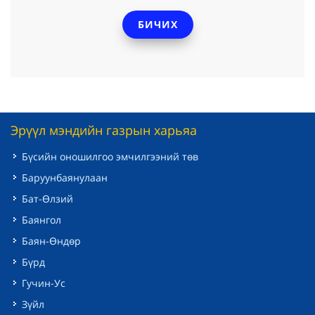
БИЧИХ
Эрүүл мэндийн газрын харьяа
Бүсийн оношилгоо эмчилгээний төв
Баруунбаянулаан
Бат-Өлзий
Баянгол
Баян-Өндөр
Бүрд
Гучин-Ус
Зүйл