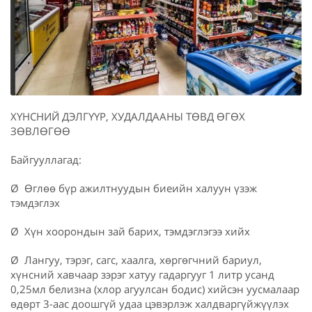
ХҮНСНИЙ ДЭЛГҮҮР, ХУДАЛДААНЫ ТӨВД ӨГӨХ
ЗӨВЛӨГӨӨ
Байгууллагад:
Ø Өглөө бүр ажилтнуудын биеийн халуун үзэж
тэмдэглэх
Ø Хүн хоорондын зай барих, тэмдэглэгээ хийх
Ø Лангуу, тэрэг, сагс, хаалга, хөргөгчний бариул,
хүнсний хавчаар зэрэг хатуу гадаргууг 1 литр усанд
0,25мл белизна (хлор агуулсан бодис) хийсэн уусмалаар
өдөрт 3-аас доошгүй удаа цэвэрлэж халдваргүйжүүлэх