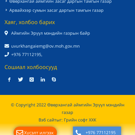
Өвөрхангай аймгийн Засаг даргын тамгын газар
Арвайхээр сумын засаг даргын тамгын газар
Хаяг, холбоо барих
Аймгийн Эрүүл мэндийн газрын байр
uvurkhangaiemg@ov.moh.gov.mn
+976 77112195,
Сошиал холбоосууд
© Copyright 2022 Өвөрхангай аймгийн Эрүүл мэндийн
газар
Вэб сайт
ыг:
Грийн софт ХХК
Хүсэлт илгээх
+976 77112195
Дуудлагын төв